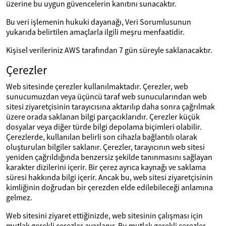
üzerine bu uygun güvencelerin kanıtını sunacaktır.
Bu veri işlemenin hukuki dayanağı, Veri Sorumlusunun
yukarıda belirtilen amaçlarla ilgili meşru menfaatidir.
Kişisel verileriniz AWS tarafından 7 gün süreyle saklanacaktır.
Çerezler
Web sitesinde çerezler kullanılmaktadır. Çerezler, web
sunucumuzdan veya üçüncü taraf web sunucularından web
sitesi ziyaretçisinin tarayıcısına aktarılıp daha sonra çağrılmak
üzere orada saklanan bilgi parçacıklarıdır. Çerezler küçük
dosyalar veya diğer türde bilgi depolama biçimleri olabilir.
Çerezlerde, kullanılan belirli son cihazla bağlantılı olarak
oluşturulan bilgiler saklanır. Çerezler, tarayıcının web sitesi
yeniden çağrıldığında benzersiz şekilde tanınmasını sağlayan
karakter dizilerini içerir. Bir çerez ayrıca kaynağı ve saklama
süresi hakkında bilgi içerir. Ancak bu, web sitesi ziyaretçisinin
kimliğinin doğrudan bir çerezden elde edilebileceği anlamına
gelmez.
Web sitesini ziyaret ettiğinizde, web sitesinin çalışması için
mutlak gerekli çerezler ayarlanır. Bu mutlak gerekli çerezler