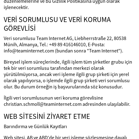
düzenlemelerine ve bu Gizlilik Politikasına uygun olarak
işlenecektir.
VERİ SORUMLUSU VE VERİ KORUMA
GÖREVLİSİ
Veri sorumlusu Team Internet AG, Liebherrstraße 22, 80538
Münih, Almanya, Tel.: +49 89 416146010, E-Posta:
info@teaminternet.com (bundan sonra "Team Internet").
Bireysel işlem süreçlerinde, ilgili işlem tüm şirketler grubu için
tek bir veri sorumlusu tarafından merkezi olarak
yürütülmüyorsa, ancak veri işleme ilgili grup şirketi için yerel
olarak yapılıyorsa, o işlemde ilgili grup şirketi veri sorumlusu
olur. Bu durum örneğin iş başvurularında söz konusudur.
İlgili veri sorumlusunun veri koruma görevlisine
christian.schmoll@teaminternet.com adresinden ulaşılabilir.
WEB SİTESİNİ ZİYARET ETME
Barındırma ve Günlük Kayıtları
Web sitesi, AB ve ABD'de bir veri işleme sözleşmesine dayalı