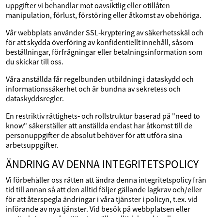
uppgifter vi behandlar mot oavsiktlig eller otillåten
manipulation, förlust, förstöring eller åtkomst av obehöriga.
Vår webbplats använder SSL‑kryptering av säkerhetsskäl och
för att skydda överföring av konfidentiellt innehåll, såsom
beställningar, förfrågningar eller betalningsinformation som
du skickar till oss.
Våra anställda får regelbunden utbildning i dataskydd och
informationssäkerhet och är bundna av sekretess och
dataskyddsregler.
En restriktiv rättighets‑ och rollstruktur baserad på "need to
know" säkerställer att anställda endast har åtkomst till de
personuppgifter de absolut behöver för att utföra sina
arbetsuppgifter.
ÄNDRING AV DENNA INTEGRITETSPOLICY
Vi förbehåller oss rätten att ändra denna integritetspolicy från
tid till annan så att den alltid följer gällande lagkrav och/eller
för att återspegla ändringar i våra tjänster i policyn, t.ex. vid
införande av nya tjänster. Vid besök på webbplatsen eller