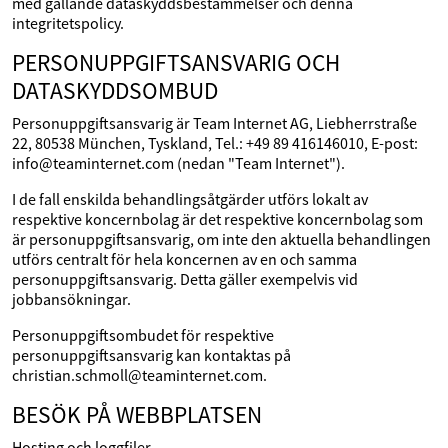
med gällande dataskyddsbestämmelser och denna
integritetspolicy.
PERSONUPPGIFTSANSVARIG OCH
DATASKYDDSOMBUD
Personuppgiftsansvarig är Team Internet AG, Liebherrstraße
22, 80538 München, Tyskland, Tel.: +49 89 416146010, E-post:
info@teaminternet.com (nedan "Team Internet").
I de fall enskilda behandlingsåtgärder utförs lokalt av
respektive koncernbolag är det respektive koncernbolag som
är personuppgiftsansvarig, om inte den aktuella behandlingen
utförs centralt för hela koncernen av en och samma
personuppgiftsansvarig. Detta gäller exempelvis vid
jobbansökningar.
Personuppgiftsombudet för respektive
personuppgiftsansvarig kan kontaktas på
christian.schmoll@teaminternet.com.
BESÖK PÅ WEBBPLATSEN
Hosting och loggfiler