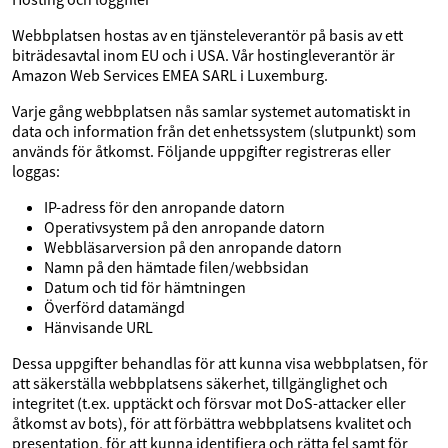
Webbplatsen hostas av en tjänsteleverantör på basis av ett
biträdesavtal inom EU och i USA. Vår hostingleverantör är
Amazon Web Services EMEA SARL i Luxemburg.
Varje gång webbplatsen nås samlar systemet automatiskt in
data och information från det enhetssystem (slutpunkt) som
används för åtkomst. Följande uppgifter registreras eller
loggas:
IP-adress för den anropande datorn
Operativsystem på den anropande datorn
Webbläsarversion på den anropande datorn
Namn på den hämtade filen/webbsidan
Datum och tid för hämtningen
Överförd datamängd
Hänvisande URL
Dessa uppgifter behandlas för att kunna visa webbplatsen, för
att säkerställa webbplatsens säkerhet, tillgänglighet och
integritet (t.ex. upptäckt och försvar mot DoS-attacker eller
åtkomst av bots), för att förbättra webbplatsens kvalitet och
presentation, för att kunna identifiera och rätta fel samt för