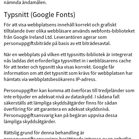
nämnda ändamålen.
Typsnitt (Google Fonts)
För att visa webbplatsens innehåll korrekt och grafiskt
tilltalande över olika webbläsare används webfonts‑biblioteket
från Google Ireland Ltd. Leverantören agerar som
personuppgiftsbiträde på basis av ett biträdesavtal.
När en webbplats på vilken ett typsnitts‑bibliotek är integrerat
nås laddas det erforderliga typsnittet in i webbläsarens cache
för att texter och typsnitt ska visas korrekt. Google får
information om att det typsnitt som krävs för webbplatsen har
hämtats via webbplatsbesökarens IP‑adress.
Personuppgifter kan komma att överföras till tredjeländer som
inte erbjuder en adekvat nivå av dataskydd. I sådana fall
säkerställs att lämpliga skyddsåtgärder finns för sådan
överföring för att garantera en adekvat skyddsnivå.
Personuppgiftsansvarig kan på begäran uppvisa dessa
lämpliga skyddsåtgärder.
Rättslig grund för denna behandling är
personuppgiftsansvariges berättigade intresse av en enhetlig