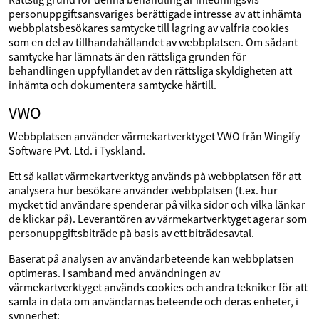
personuppgiftsansvariges berättigade intresse av att inhämta
webbplatsbesökares samtycke till lagring av valfria cookies
som en del av tillhandahållandet av webbplatsen. Om sådant
samtycke har lämnats är den rättsliga grunden för
behandlingen uppfyllandet av den rättsliga skyldigheten att
inhämta och dokumentera samtycke härtill.
VWO
Webbplatsen använder värmekartverktyget VWO från Wingify
Software Pvt. Ltd. i Tyskland.
Ett så kallat värmekartverktyg används på webbplatsen för att
analysera hur besökare använder webbplatsen (t.ex. hur
mycket tid användare spenderar på vilka sidor och vilka länkar
de klickar på). Leverantören av värmekartverktyget agerar som
personuppgiftsbiträde på basis av ett biträdesavtal.
Baserat på analysen av användarbeteende kan webbplatsen
optimeras. I samband med användningen av
värmekartverktyget används cookies och andra tekniker för att
samla in data om användarnas beteende och deras enheter, i
synnerhet: