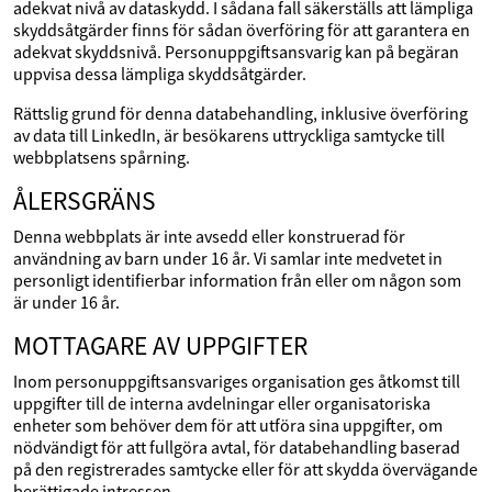
adekvat nivå av dataskydd. I sådana fall säkerställs att lämpliga
skyddsåtgärder finns för sådan överföring för att garantera en
adekvat skyddsnivå. Personuppgiftsansvarig kan på begäran
uppvisa dessa lämpliga skyddsåtgärder.
Rättslig grund för denna databehandling, inklusive överföring
av data till LinkedIn, är besökarens uttryckliga samtycke till
webbplatsens spårning.
ÅLERSGRÄNS
Denna webbplats är inte avsedd eller konstruerad för
användning av barn under 16 år. Vi samlar inte medvetet in
personligt identifierbar information från eller om någon som
är under 16 år.
MOTTAGARE AV UPPGIFTER
Inom personuppgiftsansvariges organisation ges åtkomst till
uppgifter till de interna avdelningar eller organisatoriska
enheter som behöver dem för att utföra sina uppgifter, om
nödvändigt för att fullgöra avtal, för databehandling baserad
på den registrerades samtycke eller för att skydda övervägande
berättigade intressen.