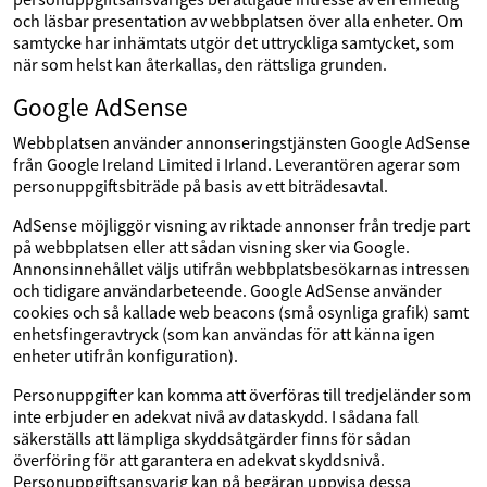
och läsbar presentation av webbplatsen över alla enheter. Om
samtycke har inhämtats utgör det uttryckliga samtycket, som
när som helst kan återkallas, den rättsliga grunden.
Google AdSense
Webbplatsen använder annonseringstjänsten Google AdSense
från Google Ireland Limited i Irland. Leverantören agerar som
personuppgiftsbiträde på basis av ett biträdesavtal.
AdSense möjliggör visning av riktade annonser från tredje part
på webbplatsen eller att sådan visning sker via Google.
Annonsinnehållet väljs utifrån webbplatsbesökarnas intressen
och tidigare användarbeteende. Google AdSense använder
cookies och så kallade web beacons (små osynliga grafik) samt
enhetsfingeravtryck (som kan användas för att känna igen
enheter utifrån konfiguration).
Personuppgifter kan komma att överföras till tredjeländer som
inte erbjuder en adekvat nivå av dataskydd. I sådana fall
säkerställs att lämpliga skyddsåtgärder finns för sådan
överföring för att garantera en adekvat skyddsnivå.
Personuppgiftsansvarig kan på begäran uppvisa dessa