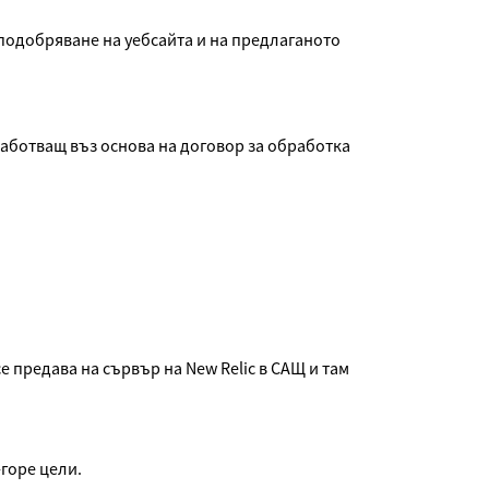
подобряване на уебсайта и на предлаганото
обработващ въз основа на договор за обработка
е предава на сървър на New Relic в САЩ и там
горе цели.