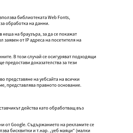
зползва библиотеката Web Fonts,
 за обработка на данни.
 кеша на браузъра, за да се покажат
 заявен от IP адреса на посетителя на
нните. В този случай се осигуряват подходящи
ще предостави доказателства за тези
во представяне на уебсайта на всички
еме, представлява правното основание.
оставчикът действа като обработващ въз
ани от Google. Съдържанието на рекламите се
зва бисквитки и т.нар. „уеб маяци“ (малки