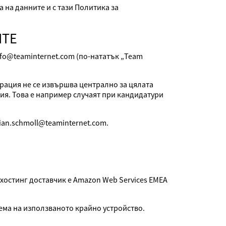
на данните и с тази Политика за
ИТЕ
 info@teaminternet.com (по-нататък „Team
рация не се извършва централно за цялата
ия. Това е например случаят при кандидатури
ian.schmoll@teaminternet.com.
т хостинг доставчик е Amazon Web Services EMEA
ема на използваното крайно устройство.