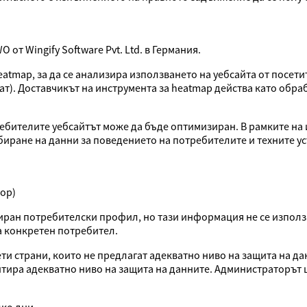
от Wingify Software Pvt. Ltd. в Германия.
heatmap, за да се анализира използването на уебсайта от посет
ат). Доставчикът на инструмента за heatmap действа като обра
ебителите уебсайтът може да бъде оптимизиран. В рамките на 
биране на данни за поведението на потребителите и техните у
ор)
иран потребителски профил, но тази информация не се изпол
а конкретен потребител.
ти страни, които не предлагат адекватно ниво на защита на да
антира адекватно ниво на защита на данните. Администраторът 