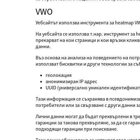
VWO
Уебсайтът използва инструмента за heatmap VWO 
На уебсайта се използва т.нар. инструмент за 
прекарват на кои страници и кои връзки кликв
данни.
Въз основа на анализа на поведението на потр
използват бисквитки и други технологии за съ
геолокация
анонимизиран IP адрес
UUID (универсално уникален идентификат
Тази информация се съхранява в псевдонимиз
потребители или за свързване с други данни з
Лични данни могат да бъдат прехвърлени в тре
гаранции за такова прехвърляне, за да се гар
подходящи гаранции при поискване.