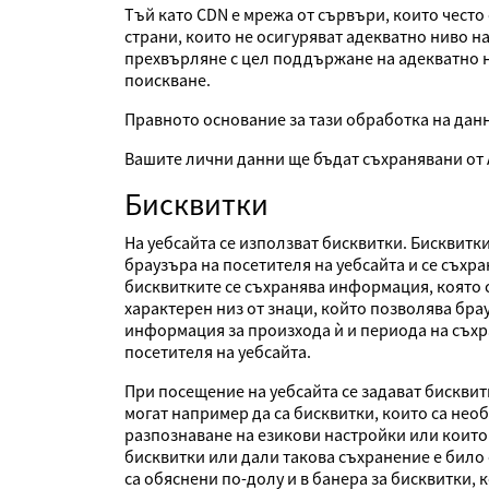
Тъй като CDN е мрежа от сървъри, които често
страни, които не осигуряват адекватно ниво н
прехвърляне с цел поддържане на адекватно н
поискване.
Правното основание за тази обработка на данн
Вашите лични данни ще бъдат съхранявани от 
Бисквитки
На уебсайта се използват бисквитки. Бисквитк
браузъра на посетителя на уебсайта и се съхр
бисквитките се съхранява информация, която 
характерен низ от знаци, който позволява бр
информация за произхода ѝ и периода на съхра
посетителя на уебсайта.
При посещение на уебсайта се задават бискви
могат например да са бисквитки, които са нео
разпознаване на езикови настройки или които
бисквитки или дали такова съхранение е било
са обяснени по-долу и в банера за бисквитки, 