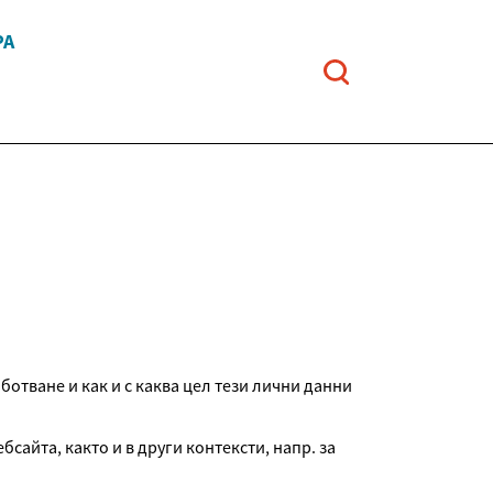
РА
отване и как и с каква цел тези лични данни
айта, както и в други контексти, напр. за