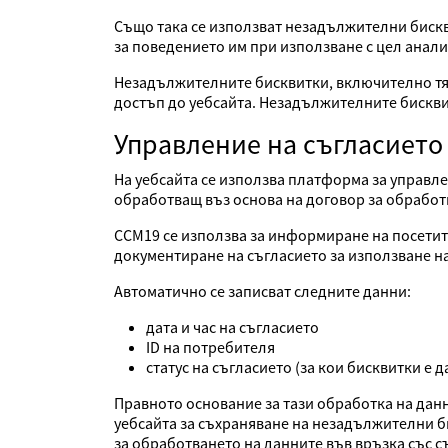
Също така се използват незадължителни бискв
за поведението им при използване с цел анали
Незадължителните бисквитки, включително тяхн
достъп до уебсайта. Незадължителните бисквит
Управление на съгласието
На уебсайта се използва платформа за управле
обработващ въз основа на договор за обработ
CCM19 се използва за информиране на посетите
документиране на съгласието за използване на
Автоматично се записват следните данни:
дата и час на съгласието
ID на потребителя
статус на съгласието (за кои бисквитки е 
Правното основание за тази обработка на дан
уебсайта за съхраняване на незадължителни би
за обработването на данните във връзка със с