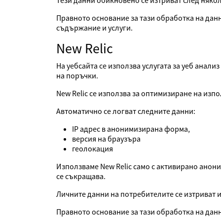
Тези данни обикновено се изтриват след някол
Правното основание за тази обработка на дан
съдържание и услуги.
New Relic
На уебсайта се използва услугата за уеб анализ
на поръчки.
New Relic се използва за оптимизиране на из
Автоматично се логват следните данни:
IP адрес в анонимизирана форма,
версия на браузъра
геолокация
Използваме New Relic само с активирано аноним
се съкращава.
Личните данни на потребителите се изтриват 
Правното основание за тази обработка на данн