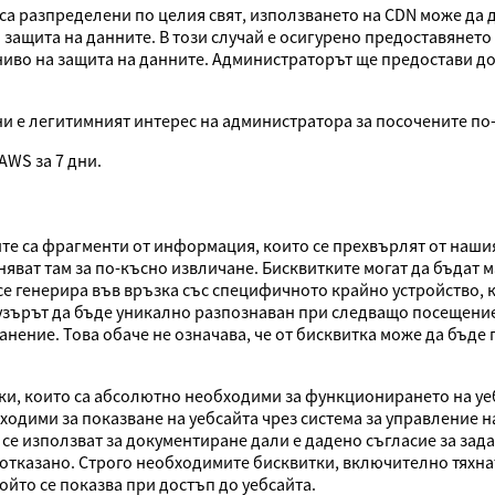
 са разпределени по целия свят, използването на CDN може да 
а защита на данните. В този случай е осигурено предоставянет
иво на защита на данните. Администраторът ще предостави до
и е легитимният интерес на администратора за посочените по-
AWS за 7 дни.
ите са фрагменти от информация, които се прехвърлят от нашия
аняват там за по-късно извличане. Бисквитките могат да бъдат 
се генерира във връзка със специфичното крайно устройство, 
аузърът да бъде уникално разпознаван при следващо посещение
нение. Това обаче не означава, че от бисквитка може да бъде
тки, които са абсолютно необходими за функционирането на у
бходими за показване на уебсайта чрез система за управление н
 се използват за документиране дали е дадено съгласие за за
 отказано. Строго необходимите бисквитки, включително тяхна
който се показва при достъп до уебсайта.