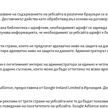
зване на съдържанието на уебсайта в различни браузъри се и
я. Доставчикът действа като обработващ въз основа на договор
ирана библиотека с шрифтове, необходимият шрифт се зарежда в
учава информацията, че необходимият за уебсайта шрифт е бил
ти страни, които не предлагат адекватно ниво на защита на да
антира адекватно ниво на защита на данните. Администраторът 
и е легитимният интерес на администратора за единно и четли
то дадено съгласие, което може да бъде оттеглено по всяко вр
AdSense, предоставена от Google Ireland Limited в Ирландия. Д
 реклами от трети страни на уебсайта или те да бъдат показв
 поведение на посетителите на уебсайта. Google AdSense изпол