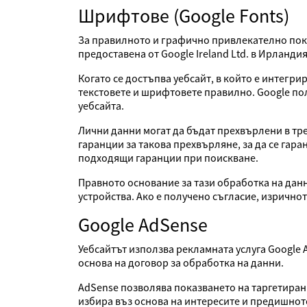
Шрифтове (Google Fonts)
За правилното и графично привлекателно пока
предоставена от Google Ireland Ltd. в Ирланди
Когато се достъпва уебсайт, в който е интегр
текстовете и шрифтовете правилно. Google пол
уебсайта.
Лични данни могат да бъдат прехвърлени в тре
гаранции за такова прехвърляне, за да се гар
подходящи гаранции при поискване.
Правното основание за тази обработка на данн
устройства. Ако е получено съгласие, изрично
Google AdSense
Уебсайтът използва рекламната услуга Google 
основа на договор за обработка на данни.
AdSense позволява показването на таргетирани
избира въз основа на интересите и предишното