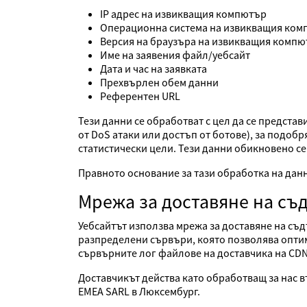
IP адрес на извикващия компютър
Операционна система на извикващия ко
Версия на браузъра на извикващия комп
Име на заявения файл/уебсайт
Дата и час на заявката
Прехвърлен обем данни
Референтен URL
Тези данни се обработват с цел да се представ
от DoS атаки или достъп от ботове), за подоб
статистически цели. Тези данни обикновено се 
Правното основание за тази обработка на данн
Мрежа за доставяне на съ
Уебсайтът използва мрежа за доставяне на съд
разпределени сървъри, която позволява оптим
сървърните лог файлове на доставчика на CDN
Доставчикът действа като обработващ за нас в
EMEA SARL в Люксембург.