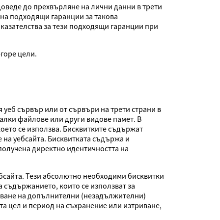
доведе до прехвърляне на лични данни в трети
о на подходящи гаранции за такова
казателства за тези подходящи гаранции при
горе цели.
 уеб сървър или от сървъри на трети страни в
малки файлове или други видове памет. В
което се използва. Бисквитките съдържат
 на уебсайта. Бисквитката съдържа и
 получена директно идентичността на
ебсайта. Тези абсолютно необходими бисквитки
а съдържанието, които се използват за
даване на допълнителни (незадължителни)
та цел и период на съхранение или изтриване,