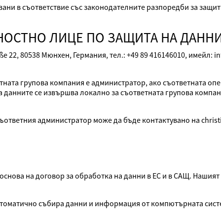
ни в съответствие със законодателните разпоредби за защита 
ОСТНО ЛИЦЕ ПО ЗАЩИТА НА ДАНН
ße 22, 80538 Мюнхен, Германия, тел.: +49 89 416146010, имейл:
ната групова компания е администратор, ако съответната опе
а данните се извършва локално за съответната групова компан
ъответния администратор може да бъде контактувано на christ
з основа на договор за обработка на данни в ЕС и в САЩ. Нашия
автоматично събира данни и информация от компютърната сист