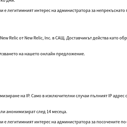
ко дни.
ни е легитимният интерес на администратора за непрекъснато 
 New Relic от New Relic, Inc. в САЩ. Доставчикът действа като 
ползването на нашето онлайн предложение.
изиране на IP. Само в изключителни случаи пълният IP адрес с
или анонимизират след 14 месеца.
и е легитимният интерес на администратора за посочените по-