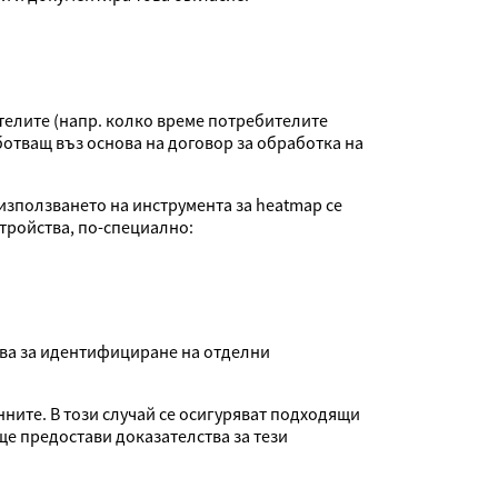
ителите (напр. колко време потребителите
ботващ въз основа на договор за обработка на
използването на инструмента за heatmap се
стройства, по-специално:
зва за идентифициране на отделни
нните. В този случай се осигуряват подходящи
ще предостави доказателства за тези