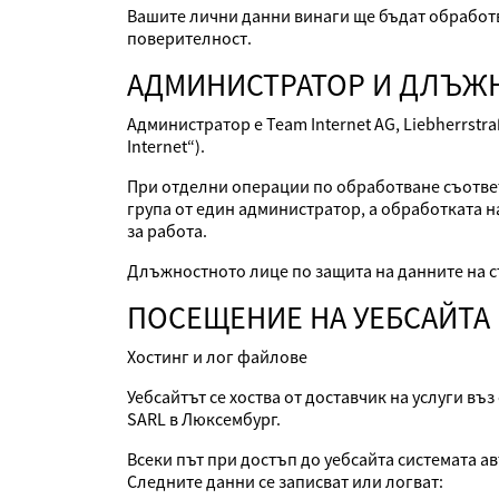
Вашите лични данни винаги ще бъдат обработва
поверителност.
АДМИНИСТРАТОР И ДЛЪЖН
Администратор е Team Internet AG, Liebherrstra
Internet“).
При отделни операции по обработване съответ
група от един администратор, а обработката н
за работа.
Длъжностното лице по защита на данните на с
ПОСЕЩЕНИЕ НА УЕБСАЙТА
Хостинг и лог файлове
Уебсайтът се хоства от доставчик на услуги въ
SARL в Люксембург.
Всеки път при достъп до уебсайта системата 
Следните данни се записват или логват: