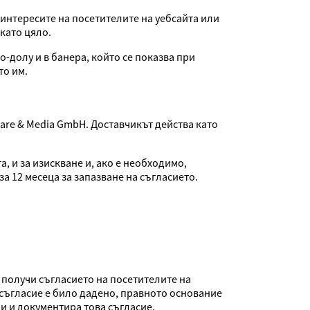
нтересите на посетителите на уебсайта или
като цяло.
-долу и в банера, който се показва при
то им.
are & Media GmbH. Доставчикът действа като
, и за изискване и, ако е необходимо,
а 12 месеца за запазване на съгласието.
получи съгласието на посетителите на
 съгласие е било дадено, правното основание
и и документира това съгласие.