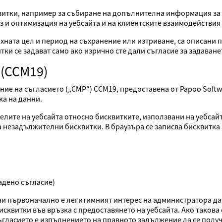
итки, например за събиране на допълнителна информация за и
з и оптимизация на уебсайта и на клиентските взаимодействия 
ата цел и период на съхранение или изтриване, са описани по
ки се задават само ако изрично сте дали съгласие за задаване
 (CCM19)
ние на съгласието („CMP“) CCM19, предоставена от Papoo Softw
ка на данни.
лите на уебсайта относно бисквитките, използвани на уебсайта
 незадължителни бисквитки. В браузъра се записва бисквитка з
дадено съгласие)
ни първоначално е легитимният интерес на администратора да 
сквитки във връзка с предоставянето на уебсайта. Ако такова
ъгласието е изпълнението на правното задължение да се получ