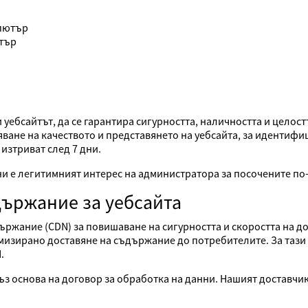
мпютър
ютър
и уебсайтът, да се гарантира сигурността, наличността и целос
ряване на качеството и представянето на уебсайта, за идентифи
изтриват след 7 дни.
и е легитимният интерес на администратора за посочените по-
държание за уебсайта
ържание (CDN) за повишаване на сигурността и скоростта на до
изирано доставяне на съдържание до потребителите. За тази ц
.
ъз основа на договор за обработка на данни. Нашият доставчик 