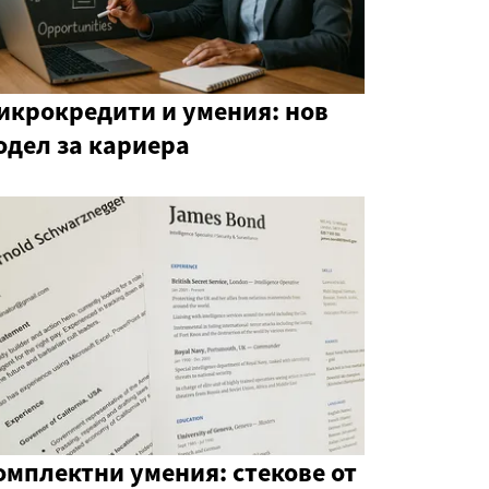
икрокредити и умения: нов
одел за кариера
омплектни умения: стекове от