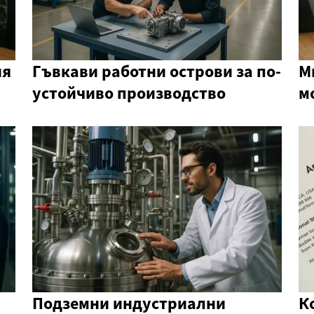
ия
Гъвкави работни острови за по-
М
устойчиво производство
м
Подземни индустриални
К