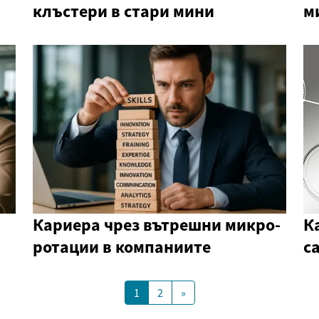
клъстери в стари мини
м
Кариера чрез вътрешни микро-
К
ротации в компаниите
с
1
2
»