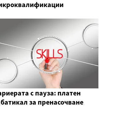
икроквалификации
ариерата с пауза: платен
абатикал за пренасочване