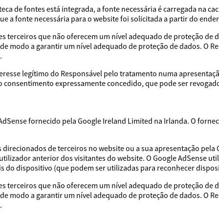
ca de fontes está integrada, a fonte necessária é carregada na ca
 a fonte necessária para o website foi solicitada a partir do ender
es terceiros que não oferecem um nível adequado de proteção de d
 de modo a garantir um nível adequado de proteção de dados. O R
.
nteresse legítimo do Responsável pelo tratamento numa apresentaçã
, o consentimento expressamente concedido, que pode ser revogado
e AdSense fornecido pela Google Ireland Limited na Irlanda. O fo
s direcionados de terceiros no website ou a sua apresentação pela
ilizador anterior dos visitantes do website. O Google AdSense ut
ais do dispositivo (que podem ser utilizadas para reconhecer dispos
es terceiros que não oferecem um nível adequado de proteção de d
 de modo a garantir um nível adequado de proteção de dados. O R
.