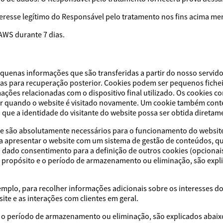
nteresse legítimo do Responsável pelo tratamento nos fins acima m
AWS durante 7 dias.
equenas informações que são transferidas a partir do nosso servido
das para recuperação posterior. Cookies podem ser pequenos fich
ões relacionadas com o dispositivo final utilizado. Os cookies co
or quando o website é visitado novamente. Um cookie também cont
que a identidade do visitante do website possa ser obtida diretame
que são absolutamente necessários para o funcionamento do websit
a apresentar o website com um sistema de gestão de conteúdos, q
 dado consentimento para a definição de outros cookies (opcionais
u propósito e o período de armazenamento ou eliminação, são expl
mplo, para recolher informações adicionais sobre os interesses d
site e as interações com clientes em geral.
 e o período de armazenamento ou eliminação, são explicados abaix