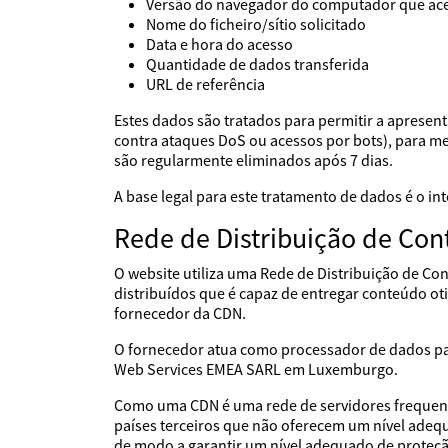
Versão do navegador do computador que ac
Nome do ficheiro/sítio solicitado
Data e hora do acesso
Quantidade de dados transferida
URL de referência
Estes dados são tratados para permitir a apresent
contra ataques DoS ou acessos por bots), para melh
são regularmente eliminados após 7 dias.
A base legal para este tratamento de dados é o i
Rede de Distribuição de Con
O website utiliza uma Rede de Distribuição de C
distribuídos que é capaz de entregar conteúdo ot
fornecedor da CDN.
O fornecedor atua como processador de dados p
Web Services EMEA SARL em Luxemburgo.
Como uma CDN é uma rede de servidores frequente
países terceiros que não oferecem um nível adeq
de modo a garantir um nível adequado de proteç