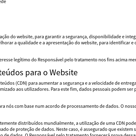
ede
ação do website, para garantir a segurança, disponibilidade e inte
orar a qualidade e a apresentação do website, para identificar e cor
nteresse legítimo do Responsável pelo tratamento nos fins acima m
teúdos para o Website
onteúdos (CDN) para aumentar a segurança e a velocidade de entreg
imizado aos utilizadores. Para este fim, dados pessoais podem ser 
ara nós com base num acordo de processamento de dados. O nosso
mente distribuídos mundialmente, a utilização de uma CDN pode r
uado de proteção de dados. Neste caso, é assegurado que existem 
ão de dados. O Responsável pelo tratamento fornecerá prova dess