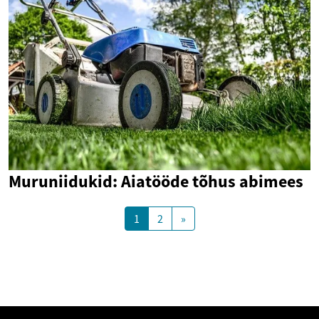
Muruniidukid: Aiatööde tõhus abimees
1
2
»