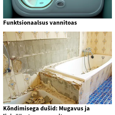
Funktsionaalsus vannitoas
Kõndimisega dušid: Mugavus ja