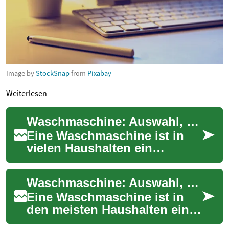
Image by
StockSnap
from
Pixabay
Weiterlesen
Waschmaschine: Auswahl, Bedienung und Sicherheit für Senioren
Eine Waschmaschine ist in
vielen Haushalten ein
unverzichtbares
Haushaltsgerät. Für Senioren
Waschmaschine: Auswahl, Bedienkomfort und Sicherheit im Alltag
und ältere Menschen spie...
Eine Waschmaschine ist in
den meisten Haushalten ein
zentrales Haushaltsgerät und