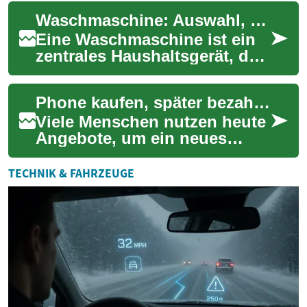
beeinflusst Alltag, Sicherheit
Waschmaschine: Auswahl, Nutzung und Sicherheit für Senioren
und ...
Eine Waschmaschine ist ein
zentrales Haushaltsgerät, das
den Alltag erheblich
erleichtern kann, besonders
Phone kaufen, später bezahlen: Optionen, Kosten und Hinweise
für ältere ...
Viele Menschen nutzen heute
Angebote, um ein neues
Phone zu kaufen und die
Kosten auf mehrere Monate
TECHNIK & FAHRZEUGE
zu verteilen. So...