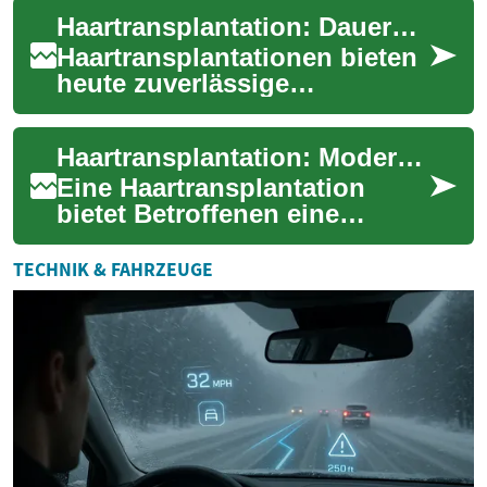
unter Haarausfall leiden.
Haartransplantation: Dauerhafte Hilfe bei Haarausfall
Diese for...
Haartransplantationen bieten
heute zuverlässige
Möglichkeiten, lichten
Haarwuchs dauerhaft zu
Haartransplantation: Moderne Therapie gegen Haarausfall
verbessern. In diesem B...
Eine Haartransplantation
bietet Betroffenen eine
effektive Möglichkeit, lichter
werdendes oder verlorenes
TECHNIK & FAHRZEUGE
Haar dauerh...