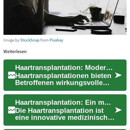
Image by
StockSnap
from
Pixabay
Weiterlesen
Haartransplantation: Moderne Hilfe gegen Haarausfall
Haartransplantationen bieten
Betroffenen wirkungsvolle
Möglichkeiten, lichter
werdendes Haar natürlich zu
Haartransplantation: Ein moderner Weg zu vollerem Haar
rekonstruie...
Die Haartransplantation ist
eine innovative medizinische
Lösung für Menschen, die