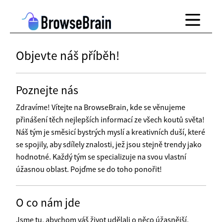
Objevte náš příběh!
Poznejte nás
Zdravíme! Vítejte na BrowseBrain, kde se věnujeme
přinášení těch nejlepších informací ze všech koutů světa!
Náš tým je směsicí bystrých myslí a kreativních duší, které
se spojily, aby sdílely znalosti, jež jsou stejně trendy jako
hodnotné. Každý tým se specializuje na svou vlastní
úžasnou oblast. Pojďme se do toho ponořit!
O co nám jde
Jsme tu, abychom váš život udělali o něco úžasnější,