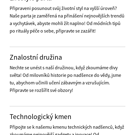
Připraveni posunout svůj životní styl na vyšší úroveň?
Naše parta je zaměřená na přinášení nejnovějších trendů
a vychytávek, abyste mohli žít naplno! Od módních tipů
po rituály péče o sebe, připravte se zazářit!
Znalostní družina
Nechte se unést s naší družinou, když zkoumáme divy
světa! Od milovníků historie po nadšence do vědy, jsme
tu, abychom učinili učení zábavným a vzrušujícím.
Připravte se rozšířit své obzory!
Technologický kmen
Připojte se k našemu kmenu technických nadšenců, když
zkoumáme nejnovější gadgety a inovace! Od