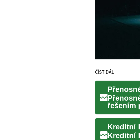
ČÍST DÁL
Přenosné
řešením 
zejména v
Kreditní 
Kreditní