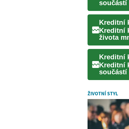
součástí 
nebo digi
Kreditní 
Kreditní
života mn
způsob..
Kreditní
součástí
placení a
ŽIVOTNÍ STYL