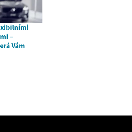
exibilními
mi –
terá Vám