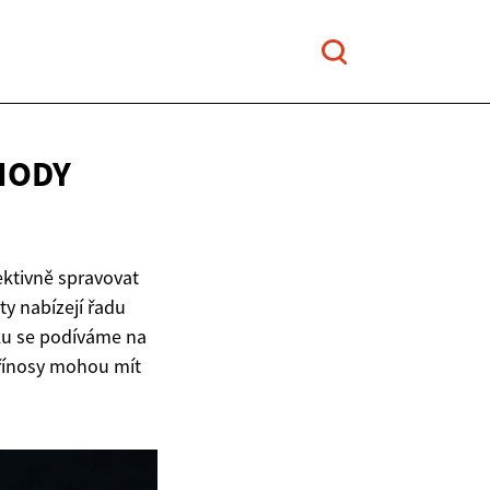
ÝHODY
ektivně spravovat
ty nabízejí řadu
nku se podíváme na
 přínosy mohou mít