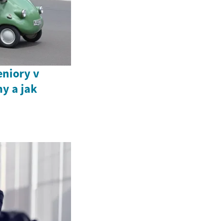
eniory v
ny a jak