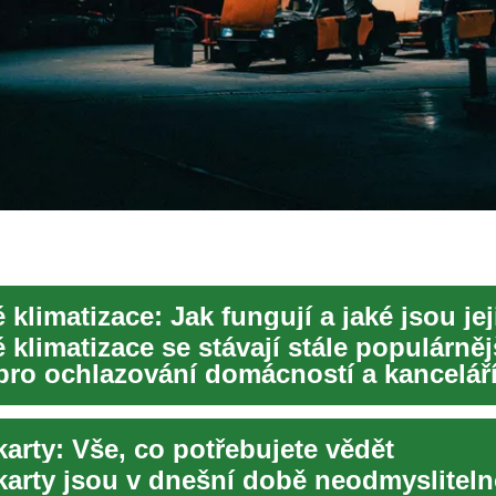
 klimatizace se stávají stále populárně
pro ochlazování domácností a kanceláří
 letních...
karty: Vše, co potřebujete vědět
 karty jsou v dnešní době neodmyslitel