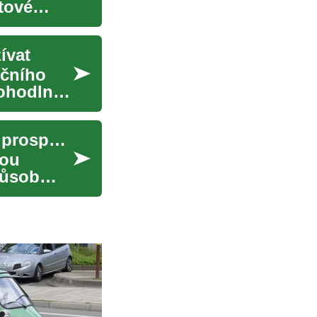
tové
ívat
nčního
pohodlný
Kreditní karty: Jak fungují a jak je využít ve svůj prospěch
nou
působ