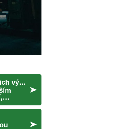
Přenosné klimatizace: Jak fungují a jaké jsou jejich výhody?
jším
,
nou