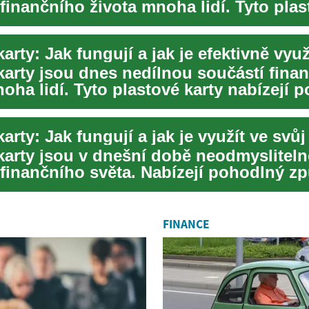
finančního života mnoha lidí. Tyto plas
tální...
karty: Jak fungují a jak je efektivně využ
 karty jsou dnes nedílnou součástí fina
oha lidí. Tyto plastové karty nabízejí 
.
 karty jsou v dnešní době neodmyslitel
 finančního světa. Nabízejí pohodlný z
 často...
FINANCE