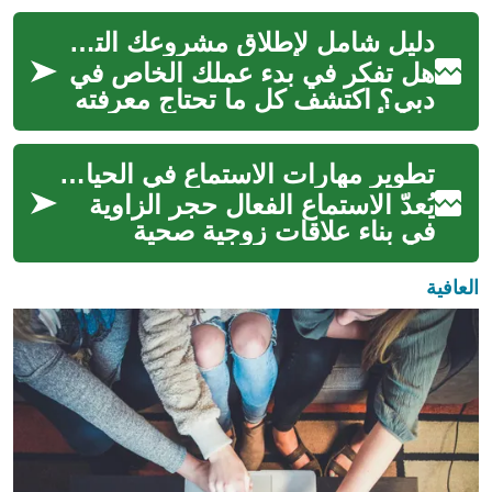
ابتسامة طبيعية ودائمة. تعرف
دليل شامل لإطلاق مشروعك التجاري في دبي بنجاح
عل...
هل تفكر في بدء عملك الخاص في
دبي؟ اكتشف كل ما تحتاج معرفته
عن تأسيس شركة في هذه المدينة
العالمية، من اختيار النشاط ال...
تطوير مهارات الاستماع في الحياة الزوجية
يُعدّ الاستماع الفعال حجر الزاوية
في بناء علاقات زوجية صحية
ومزدهرة. إنه يتجاوز مجرد سماع
الكلمات ليلامس فهم المشاعر ...
العافية