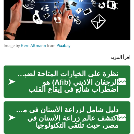
Image by
Gerd Altmann
from
Pixabay
اقرأ المزيد
نظرة على الخيارات المتاحة لضبط النبض
الرجفان الأذيني (Afib) هو
اضطراب شائع في إيقاع القلب
يتسم بنبضات قلب سريعة وغير
منتظمة، مما يزيد من خطر الإصابة
دليل شامل لزراعة الأسنان في مصر: ابتسامة جديدة بتقنيات حديثة
بالسك...
اكتشف عالم زراعة الأسنان في
مصر، حيث تلتقي التكنولوجيا
المتطورة مع الخبرة الطبية لمنحك