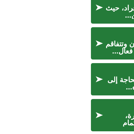
فراد، حيث
..
ن وتتفاقم
عال...
حاجة إلى
..
ة،
مام