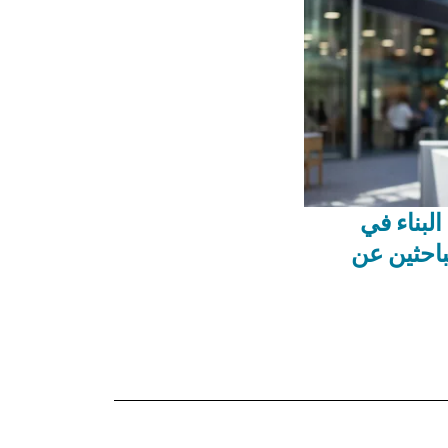
لبناء في
باحثين عن