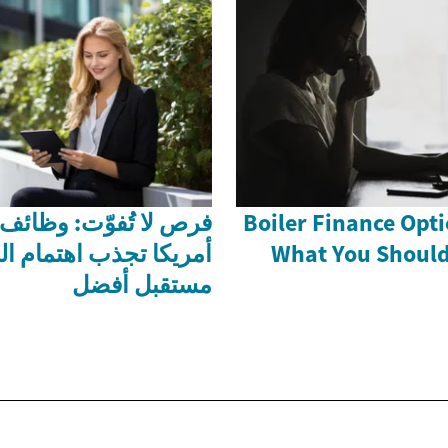
Boiler Finance Opti
فرص لا تُفوّت: وظائف ا
What You Shoul
أمريكا تجذب اهتمام ال
مستقبل أفضل