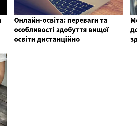
а
Онлайн-освіта: переваги та
М
особливості здобуття вищої
д
освіти дистанційно
з