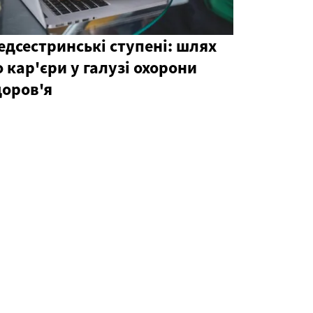
едсестринські ступені: шлях
о кар'єри у галузі охорони
доров'я