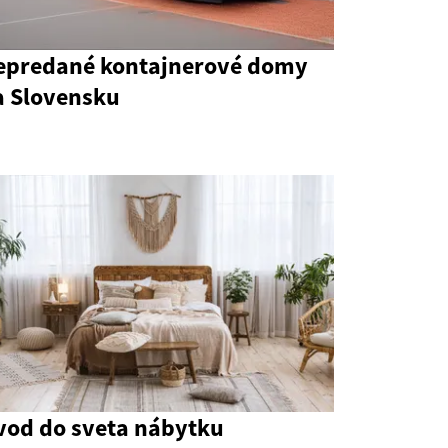
epredané kontajnerové domy
a Slovensku
vod do sveta nábytku