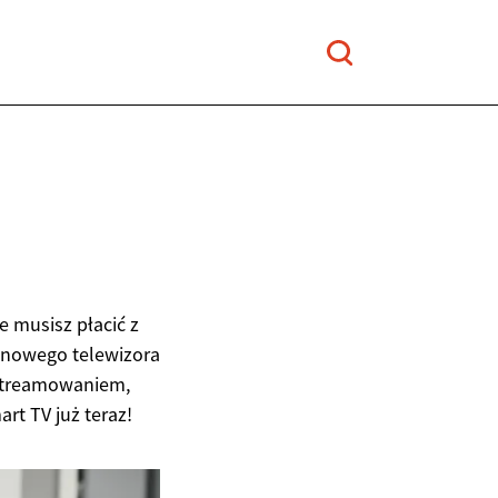
e musisz płacić z
t nowego telewizora
 streamowaniem,
rt TV już teraz!