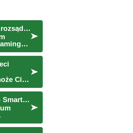
Smart TV: jak wybrać telewizor łączący funkcje i rozsądne finansowanie
um
eamingu i
eci
oże Ci
Tani, ale inteligentny: praktyczny przewodnik po Smart TV
trum