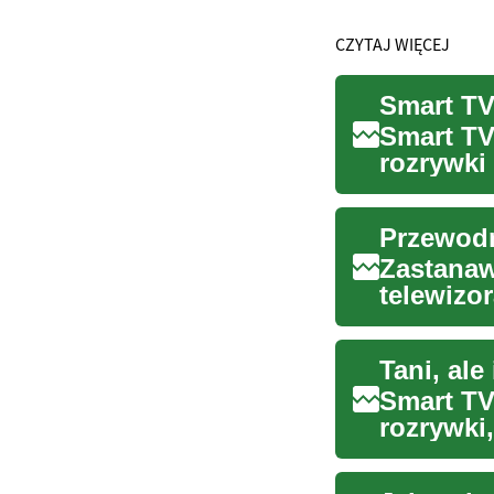
CZYTAJ WIĘCEJ
Smart TV
rozrywki 
usług na 
Przewodn
Zastanaw
telewizo
zrozumie
Smart TV
rozrywki
urządzeni