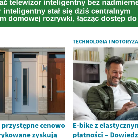
 inteligentny stał się dziś centralnym
m domowej rozrywki, łącząc dostęp do
gowych,...
TECHNOLOGIA I MOTORYZ
 przystępne cenowo
E-bike z elastyczny
rykowane zyskują
płatności – Dowiedz 