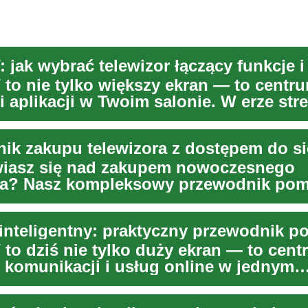
 to nie tylko większy ekran — to centr
i aplikacji w Twoim salonie. W erze str
ż...
ik zakupu telewizora z dostępem do si
iasz się nad zakupem nowoczesnego
ra? Nasz kompleksowy przewodnik pom
ć kluczowe funkcj...
 to dziś nie tylko duży ekran — to cen
, komunikacji i usług online w jednym
u. W artyku...