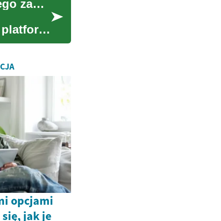
Jak wybrać telewizor inteligentny bez nadmiernego zadłużania
 platform
ACJA
mi opcjami
się, jak je