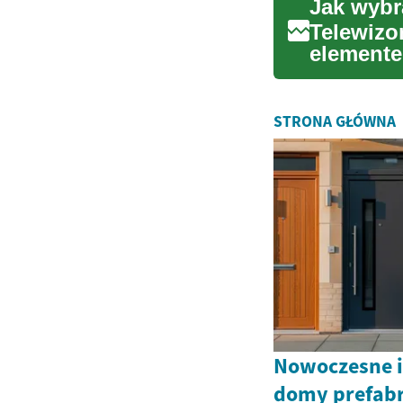
Telewizor
elemente
streamin
STRONA GŁÓWNA
Nowoczesne i
domy prefab