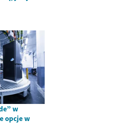
ide” w
e opcje w