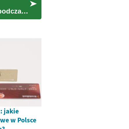
 podczas
: jakie
we w Polsce
e?