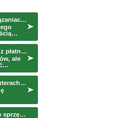
Laptopy - Przewodnik po Nowoczesnych Rozwiązaniach Komputerowych
zego
ścią
Strategie zarządzania zadłużeniem wynikającym z płatności na raty
ów, ale
ć
Laptopy - Przewodnik po Nowoczesnych Komputerach Przenośnych
ię
Laptopy - Kompleksowy przewodnik po wyborze sprzętu komputerowego