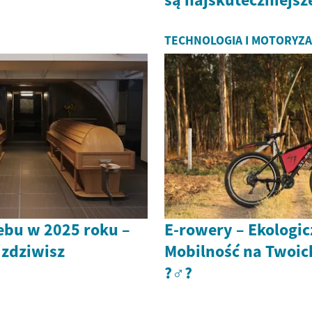
TECHNOLOGIA I MOTORYZ
ebu w 2025 roku –
E-rowery – Ekologi
 zdziwisz
Mobilność na Twoi
?‍♂️?