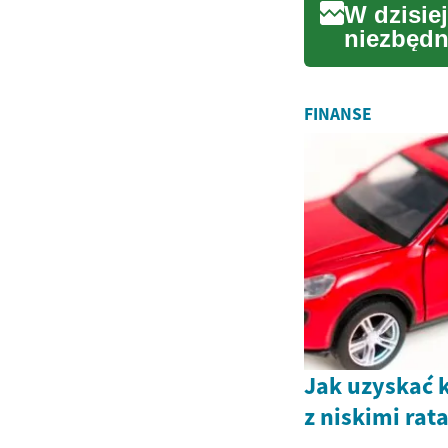
W dzisie
niezbędn
rozrywki.
FINANSE
Jak uzyskać 
z niskimi rat