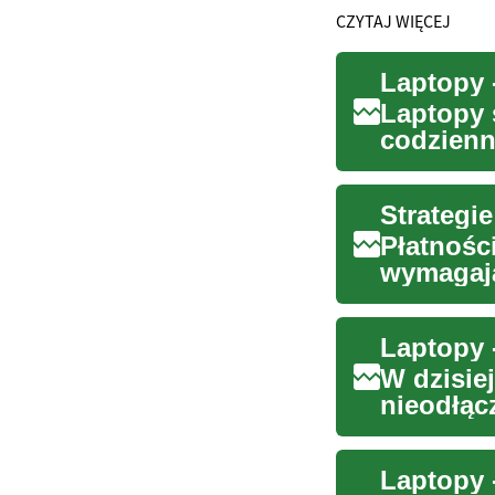
CZYTAJ WIĘCEJ
Laptopy 
codzienn
komputer
Płatnośc
wymagają
narastają
W dzisie
nieodłąc
niezastą