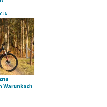
ACJA
czna
ch Warunkach