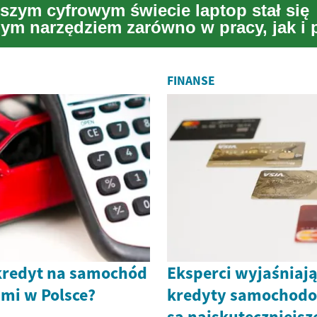
jszym cyfrowym świecie laptop stał się
ym narzędziem zarówno w pracy, jak i
 Wybór o...
FINANSE
kredyt na samochód
Eksperci wyjaśniają
ami w Polsce?
kredyty samochodo
są najskuteczniejsz