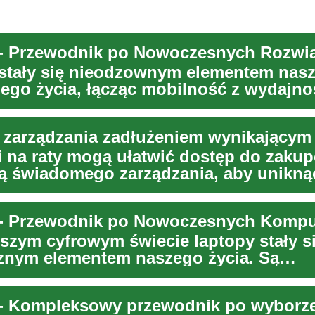
stały się nieodzownym elementem nas
ego życia, łącząc mobilność z wydajno
a stacjonar...
i na raty mogą ułatwić dostęp do zakup
 świadomego zarządzania, aby unikną
cego zadł...
jszym cyfrowym świecie laptopy stały s
znym elementem naszego życia. Są
pione zarówno w pra...