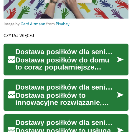
Image by
Gerd Altmann
from
Pixabay
CZYTAJ WIĘCEJ
Dostawa posiłków dla seniorów — przewodnik zdrowego żywienia
Dostawa posiłków do domu
to coraz popularniejsze
rozwiązanie wspierające
seniorów w utrzymaniu
Dostawa posiłków dla seniorów: Zdrowe i wygodne rozwiązanie
zdrowej, zbilansowanej...
Dostawa posiłków to
innowacyjne rozwiązanie,
które zyskuje coraz większą
popularność wśród seniorów
Dostawy posiłków dla seniorów: Zdrowe i wygodne rozwiązanie
w Polsce. Ta usłu...
Dostawy posiłków to usługa,