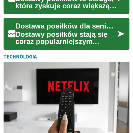
która zyskuje coraz większą
popularność wśród seniorów
w Polsce. Oferuje ona
Dostawa posiłków dla seniorów: Zdrowe i wygodne rozwiązanie
wygodny spos...
Dostawy posiłków stają się
coraz popularniejszym
rozwiązaniem dla osób
starszych, które chcą cieszyć
TECHNOLOGIA
się zdrowymi i s...