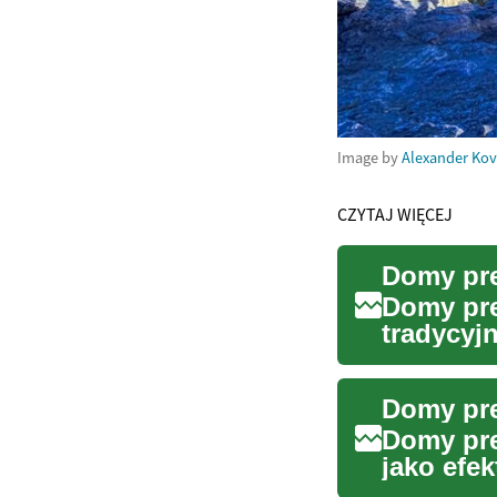
Image by
Alexander Ko
CZYTAJ WIĘCEJ
Domy pre
Domy pre
tradycyj
realizacj
Domy pre
jako efe
budownic