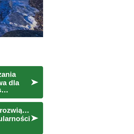
zania
wa dla
s
Domy prefabrykowane — nowoczesne i szybkie rozwiązanie
ularności