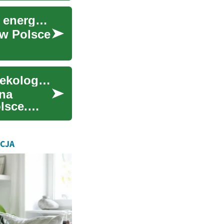
Domy prefabrykowane — nowoczesne, szybkie i energooszczędne
 w Polsce
Nowoczesne domy prefabrykowane — szybkie i ekologiczne
ana
lsce.
ACJA