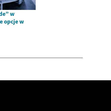
ide” w
e opcje w