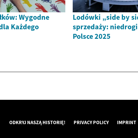
iłków: Wygodne
Lodówki „side by s
dla Każdego
sprzedaży: niedrogi
Polsce 2025
ODKRYJ NASZĄ HISTORIĘ!
PRIVACY POLICY
IMPRINT