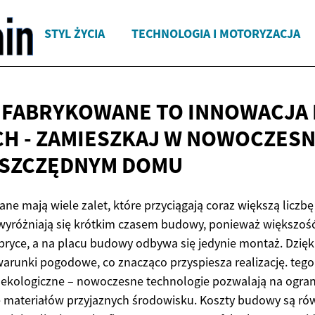
STYL ŻYCIA
TECHNOLOGIA I MOTORYZACJA
FABRYKOWANE TO INNOWACJA 
H - ZAMIESZKAJ W NOWOCZESN
SZCZĘDNYM DOMU
e mają wiele zalet, które przyciągają coraz większą liczb
wyróżniają się krótkim czasem budowy, ponieważ większoś
yce, a na placu budowy odbywa się jedynie montaż. Dzięki
arunki pogodowe, co znacząco przyspiesza realizację. teg
ekologiczne – nowoczesne technologie pozwalają na ogranic
 materiałów przyjaznych środowisku. Koszty budowy są rów