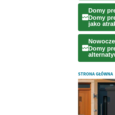
Domy pre
jako atra
budownic
Domy pre
alternat
Prefabryk
STRONA GŁÓWNA