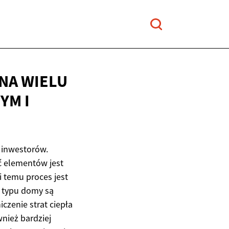
NA WIELU
YM I
ę inwestorów.
ć elementów jest
 temu proces jest
o typu domy są
zenie strat ciepła
nież bardziej