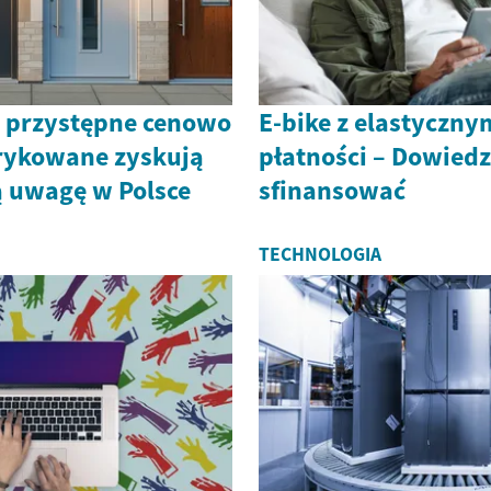
 przystępne cenowo
E-bike z elastyczny
rykowane zyskują
płatności – Dowiedz 
ą uwagę w Polsce
sfinansować
TECHNOLOGIA