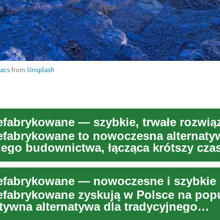
vacs
from
Unsplash
fabrykowane — szybkie, trwałe rozwią
fabrykowane to nowoczesna alternaty
nego budownictwa, łącząca krótszy cza
i z wysoką ...
fabrykowane zyskują w Polsce na pop
ktywna alternatywa dla tradycyjnego
twa. Produkc...