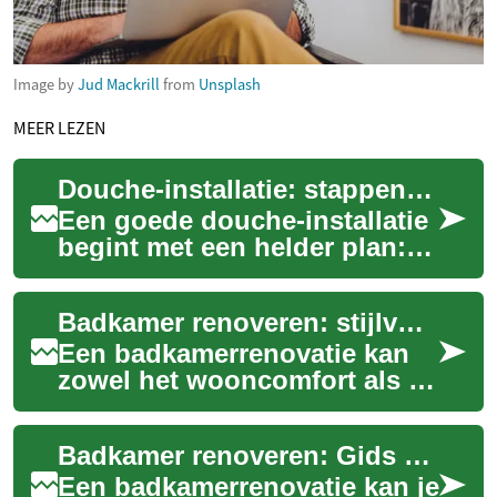
Image by
Jud Mackrill
from
Unsplash
MEER LEZEN
Douche-installatie: stappen en aandachtspunten voor je badkamer
Een goede douche-installatie
begint met een helder plan:
van afmetingen en afwatering
tot waterdichte lagen en
Badkamer renoveren: stijlvol en functioneel vernieuwen
ventil...
Een badkamerrenovatie kan
zowel het wooncomfort als de
waarde van uw woning
aanzienlijk verhogen. Of u nu
Badkamer renoveren: Gids voor een moderne transformatie
kiest voor ...
Een badkamerrenovatie kan je