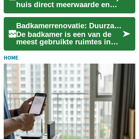
huis direct meerwaarde en
comfort geven. Deze
uitgebreide gids helpt je bij
Badkamerrenovatie: Duurzame en Technologische Oplossingen voor Moderne Badkamers
het plannen ...
De badkamer is een van de
meest gebruikte ruimtes in
huis, en een goed ontworpen
badkamer kan niet alleen uw
HOME
dagelijk...