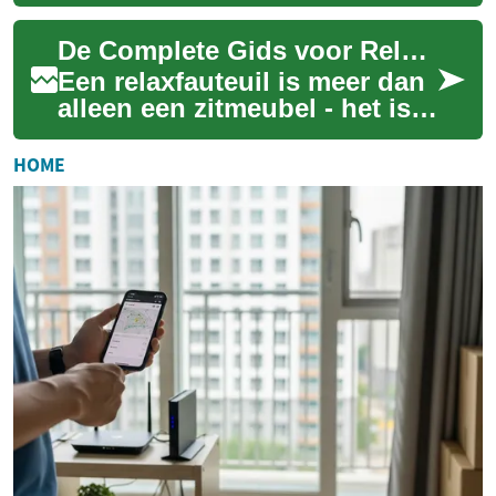
dagelijks comfort tot
zelfverzekerdheid bij speciale
De Complete Gids voor Relaxfauteuils: Comfort en Stijl in Uw Woonkamer
gelegenheden...
Een relaxfauteuil is meer dan
alleen een zitmeubel - het is
een investering in comfort en
welzijn. Deze speciale stoe...
HOME