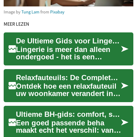
Image by
Tung Lam
from
Pixabay
MEER LEZEN
De Ultieme Gids voor Lingerie: Stijl, Comfort en Zelfvertrouwen
Lingerie is meer dan alleen
ondergoed - het is een
expressie van persoonlijke
stijl en een bron van
Relaxfauteuils: De Complete Gids voor Ultiem Comfort
zelfvertrouwen. O...
Ontdek hoe een relaxfauteuil
uw woonkamer verandert in
een plek van rust en
ontspanning. Van
Ultieme BH-gids: comfort, stijl en zelfvertrouwen vandaag
handmatige modellen tot ...
Een goed passende beha
maakt echt het verschil: van