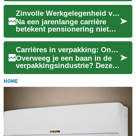
arbeidsmarkt. Voor veel
Zinvolle Werkgelegenheid voor Senioren: Een Gids voor 55-plussers
mensen kan deze periode ...
Na een jarenlange carrière
betekent pensionering niet
noodzakelijkerwijs het einde
van uw werkzame leven.
Carrières in verpakking: Ontdek de mogelijkheden
Steeds meer...
Overweeg je een baan in de
verpakkingsindustrie? Deze
sector biedt diverse kansen
voor praktisch ingestelde
HOME
werkzoeke...