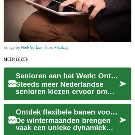
Image by
Niek Verlaan
from
Pixabay
MEER LEZEN
Senioren aan het Werk: Ontdek Uw Mogelijkheden na Pensionering
Steeds meer Nederlandse
senioren kiezen ervoor om
actief te blijven na hun
pensionering. Of u nu op
Ontdek flexibele banen voor de winter
zoek bent naar ee...
De wintermaanden brengen
vaak een unieke dynamiek
met zich mee op de