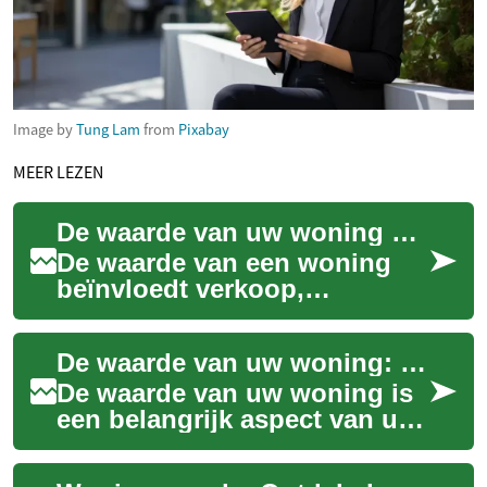
Image by
Tung Lam
from
Pixabay
MEER LEZEN
De waarde van uw woning berekenen: wat u moet weten
De waarde van een woning
beïnvloedt verkoop,
herfinanciering en uw
vermogen. Dit artikel legt
De waarde van uw woning: een complete gids
helder uit hoe woningwa...
De waarde van uw woning is
een belangrijk aspect van uw
persoonlijke financiën en kan
een grote invloed hebben op