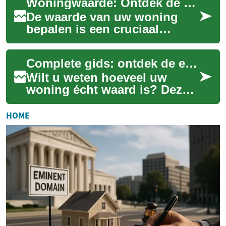
Woningwaarde: Ontdek de werkelijke waarde van uw huis
uw ...
De waarde van uw woning
bepalen is een cruciaal
aspect van
huiseigenaarschap, of u nu
Complete gids: ontdek de echte waarde van uw woning
overweegt te verkopen, te
herfi...
Wilt u weten hoeveel uw
woning écht waard is? Deze
uitgebreide gids legt uit hoe
u de waarde bepaalt, van
HOME
professione...