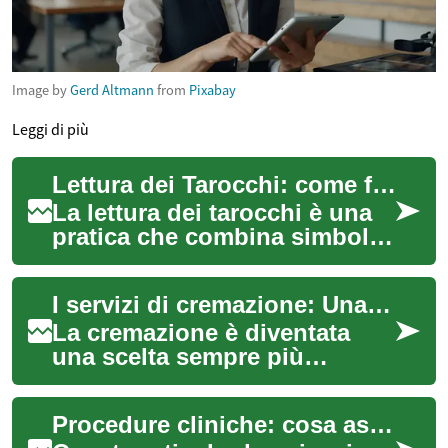
Image by
Gerd Altmann
from
Pixabay
Leggi di più
Lettura dei Tarocchi: come funziona e cosa aspettarsi
La lettura dei tarocchi è una
pratica che combina simboli,
intuizione e tecniche
consolidate per offrire spunti
I servizi di cremazione: Una guida completa
sul p...
La cremazione è diventata
una scelta sempre più
comune per molte famiglie
italiane come alternativa alla
Procedure cliniche: cosa aspettarsi durante la raccolta e l'analisi
sepoltura tr...