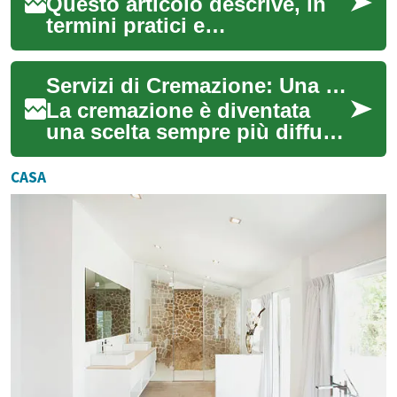
Questo articolo descrive, in
termini pratici e
comprensibili, le fasi cliniche
della donazione di
Servizi di Cremazione: Una Guida Completa
spermatozoi: dalla ...
La cremazione è diventata
una scelta sempre più diffusa
per commemorare i propri
cari dopo la loro scomparsa.
CASA
Questo ...