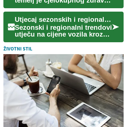
temelj je cjelokupnog zdravlja
i dobrobiti, a često ga
uzimamo zdravo za gotovo.
Utjecaj sezonskih i regionalnih trendova na cijene vozila
Međutim, kv...
Sezonski i regionalni trendovi
utječu na cijene vozila kroz
promjene u potražnji,
dostupnosti i troškovima
ŽIVOTNI STIL
uvoza ili ...