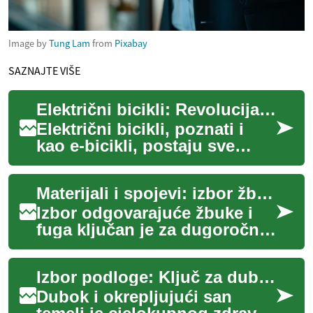
Image by
Tung Lam
from
Pixabay
SAZNAJTE VIŠE
Električni bicikli: Revolucija gradskog prijevoza
Električni bicikli, poznati i
kao e-bicikli, postaju sve
popularniji način prijevoza u
gradovima diljem svijeta. Ovi
Materijali i spojevi: izbor žbuke i fuga za jednostavno održavanje
...
Izbor odgovarajuće žbuke i
fuga ključan je za dugoročno
održavanje kupaonice. Ovaj
članak objašnjava kako vlaga,
Izbor podloge: Ključ za dubok i okrepljujući san
boje...
Dubok i okrepljujući san