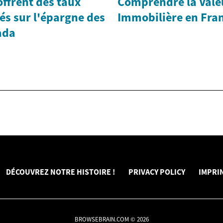
ffrent des taux
Comprendre la Vale
vés sur l'épargne des
Immobilière en Fra
ada
DÉCOUVREZ NOTRE HISTOIRE !
PRIVACY POLICY
IMPRI
BROWSEBRAIN.COM © 2026