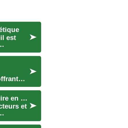
étique
l est
ffrant
Assurance auto : ce qu'il faut savoir pour conduire en sécurité
cteurs et