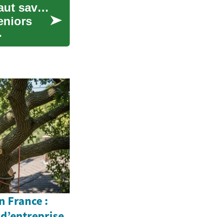
L'assurance automobile pour seniors : ce qu'il faut savoir
eniors
n France :
x d’entreprise