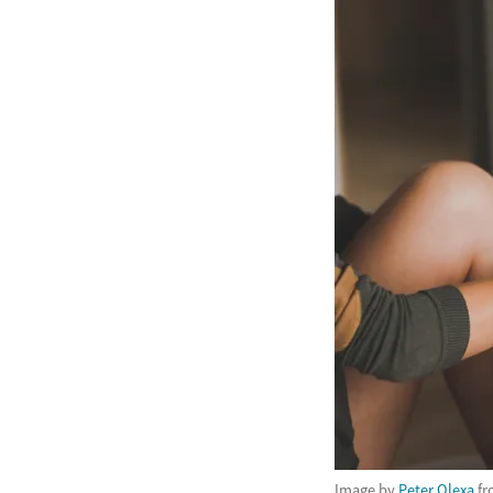
Image by
Peter Olexa
f