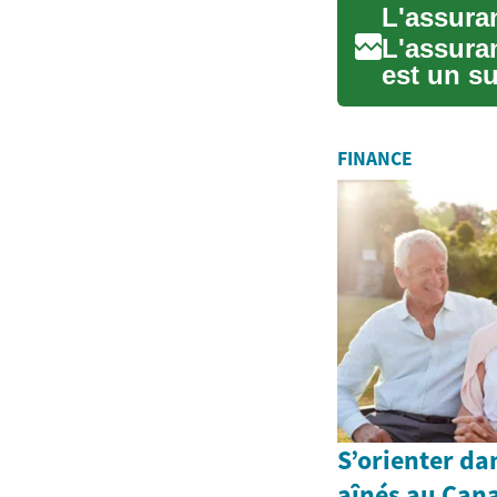
L'assura
est un su
particuliè
FINANCE
S’orienter da
aînés au Cana