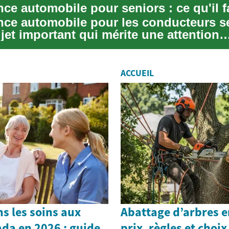
nce automobile pour les conducteurs s
jet important qui mérite une attention
re. Ave...
ACCUEIL
ns les soins aux
Abattage d’arbres e
da en 2026 : guide
prix, règles et choi