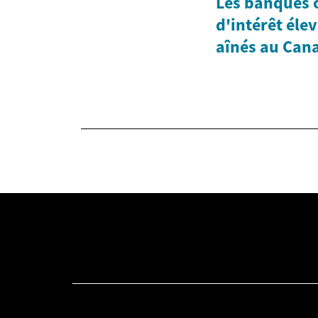
Les banques o
d'intérêt éle
aînés au Can