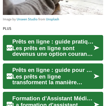
Image by
Unseen Studio
from
Unsplash
PLUS
Prêts en ligne : guide pratique pour emprunter en toute connaissance
Les prêts en ligne sont
devenus une option courante
pour financer un projet ou
couvrir une dépense
Prêts en ligne : guide pour emprunter en toute connaissance
imprévue. Ce forma...
Les prêts en ligne
transforment la manière
d'emprunter : démarches
simplifiées, décisions plus
Formation d'Assistant Médical : Tout ce que Vous Devez Savoir
rapides et intégration...
La formation d'assistant