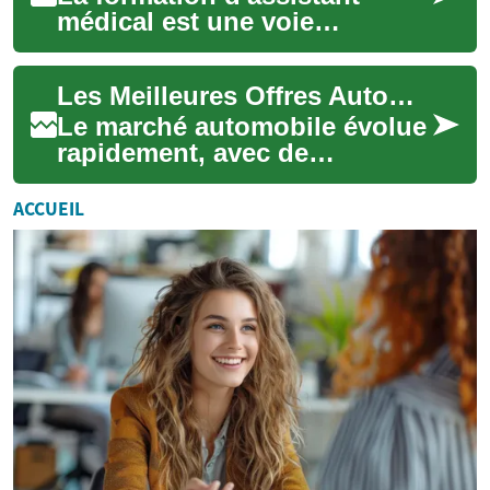
médical est une voie
passionnante pour ceux qui
souhaitent entrer dans le
Les Meilleures Offres Automobiles en 2023 : Tout ce que Vous Devez Savoir
domaine de la sant...
Le marché automobile évolue
rapidement, avec de
nouvelles options et
technologies qui
ACCUEIL
transforment notre façon de
nou...