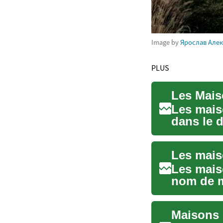
Image by
Ярослав Але
PLUS
Les mais
dans le d
Combinant
Les mais
nom de m
France et