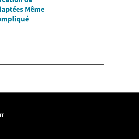
Adaptées Même
Compliqué
NT