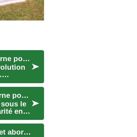
Les Maisons Préfabriquées : Une Solution Moderne pour l'Habitat Durable
olution
.
Les maisons préfabriquées : une solution moderne pour un habitat durable
 sous le
rité en
Maisons préfabriquées : habitat durable, rapide et abordable