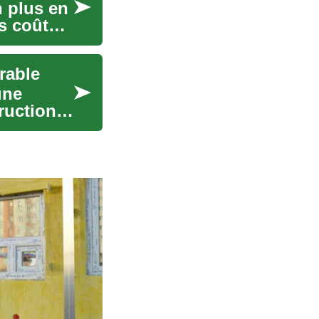
 plus en
s coûts
rable
une
truction