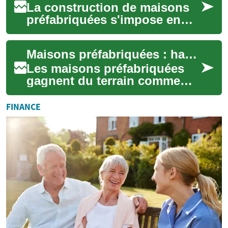
La construction de maisons
préfabriquées s'impose en
France comme une alternative
moderne à la construction
Maisons préfabriquées : habitat durable et moderne
tradition...
Les maisons préfabriquées
gagnent du terrain comme
solution d'habitat moderne,
alliant rapidité de
FINANCE
construction, pers...