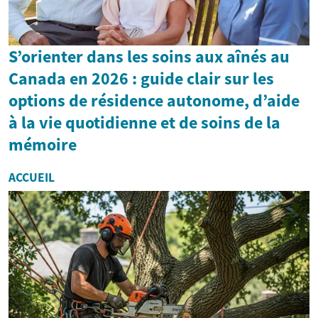
S’orienter dans les soins aux aînés au
Canada en 2026 : guide clair sur les
options de résidence autonome, d’aide
à la vie quotidienne et de soins de la
mémoire
ACCUEIL