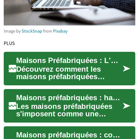
Image by
StockSnap
from
Pixabay
PLUS
Maisons Préfabriquées : L'Avenir de l'Habitat Moderne
Découvrez comment les
maisons préfabriquées
révolutionnent le secteur de
la construction résidentielle.
Maisons préfabriquées : habitat moderne et écologique
Alliant rapid...
Les maisons préfabriquées
s'imposent comme une
alternative contemporaine à
la construction traditionnelle
Maisons préfabriquées : construire vite et durable
: montage r...