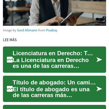
Image by
Gerd Altmann
from
Pixabay
LEE MÁS
Licenciatura en Derecho: Tu Camino Hacia una Carrera Legal
La Licenciatura en Derecho
es una de las carreras
universitarias más
prestigiosas y desafiantes
Título de abogado: Un camino hacia la justicia y el éxito profesional
que existen. Este pro...
El título de abogado es una
de las carreras más
prestigiosas y demandadas
en el mundo legal. Esta