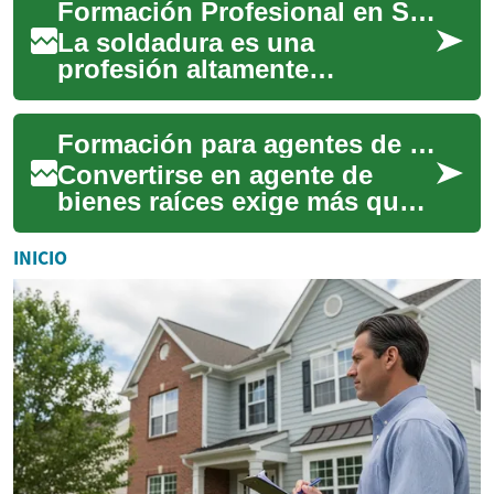
Formación Profesional en Soldadura: Tu Guía Completa para una Carrera Exitosa
titulación no solo ...
La soldadura es una
profesión altamente
demandada que combina
habilidades técnicas con
Formación para agentes de bienes raíces: guía para la carrera
creatividad y precisión. Esta
...
Convertirse en agente de
bienes raíces exige más que
interés por las propiedades;
requiere formación
INICIO
específica, habi...