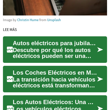
Image by
Christin Hume
from
Unsplash
LEE MÁS
Autos eléctricos para jubilados en México: guía práctica
Descubre por qué los autos
eléctricos pueden ser una
opción inteligente para
jubilados en México. Ahorros
Los Coches Eléctricos en México: Una Guía Completa para Jubilados
en combusti...
La transición hacia vehículos
eléctricos está transformando
la movilidad en México,
especialmente para adultos
Los Autos Eléctricos: Una Guía Completa para Jubilados en México
mayore...
Los vehículos eléctricos