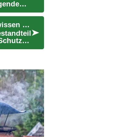
egende
Krankenversicherung in Deutschland: Was Sie wissen müssen
standteil
Schutz