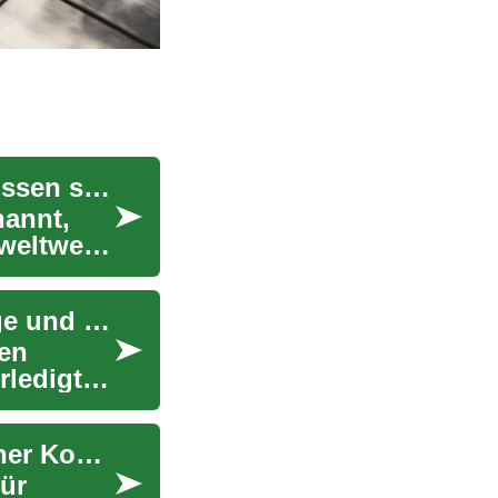
Rhinoplastik: Was Sie über Nasenkorrekturen wissen sollten
nannt,
weltweit.
Formelle Schritte nach Todesfall: Behördengänge und wichtige Fristen
en
rledigt
Spezialisierte Kliniken und was Patienten vor einer Konsultation wissen sollten
für