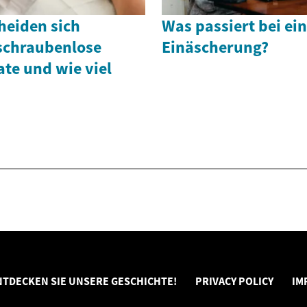
eiden sich
Was passiert bei ei
 schraubenlose
Einäscherung?
te und wie viel
NTDECKEN SIE UNSERE GESCHICHTE!
PRIVACY POLICY
IM