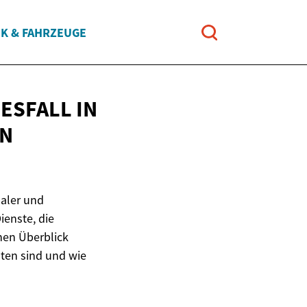
IK & FAHRZEUGE
SFALL IN
EN
aler und
ienste, die
inen Überblick
hten sind und wie