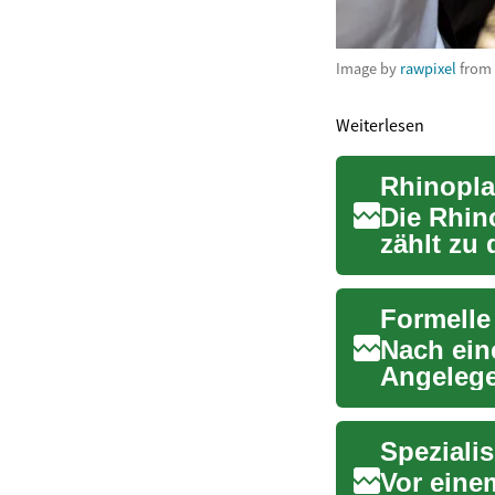
Image by
rawpixel
from
Weiterlesen
Die Rhin
zählt zu 
Diese...
Nach ein
Angelege
werden. D
Vor einem