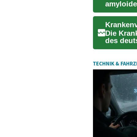
amyloide
Informati
Die Kran
des deut
vor finan.
TECHNIK & FAHR