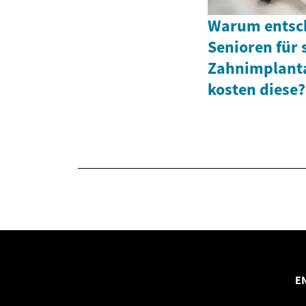
Warum entsch
Senioren für
Zahnimplanta
kosten diese?
E