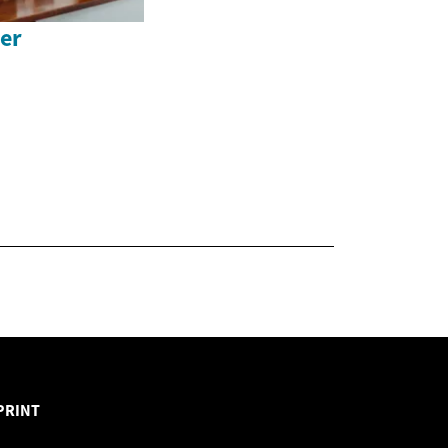
ner
PRINT