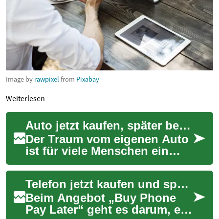
Image by
rawpixel
from
Pixabay
Weiterlesen
Auto jetzt kaufen, später bezahlen: Flexibilität beim Autokauf
Der Traum vom eigenen Auto
ist für viele Menschen ein
wichtiger Schritt zur
persönlichen Mobilität und
Telefon jetzt kaufen und später zahlen: Optionen und Fallstricke
Unabhängigkeit...
Beim Angebot „Buy Phone
Pay Later“ geht es darum, ein