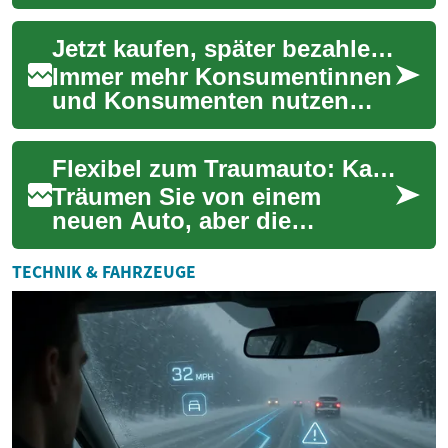
Smartphone sofort
mitzunehmen oder online zu
Jetzt kaufen, später bezahlen: So funktioniert modernes Ratenkaufen
bestellen und die ...
Immer mehr Konsumentinnen
und Konsumenten nutzen
das Prinzip „Jetzt kaufen,
später bezahlen“ als
Flexibel zum Traumauto: Kaufen Sie jetzt, zahlen Sie später
Alternative zur klas...
Träumen Sie von einem
neuen Auto, aber die
Finanzierung scheint eine
Herausforderung? Entdecken
TECHNIK & FAHRZEUGE
Sie innovative 'Jetzt...