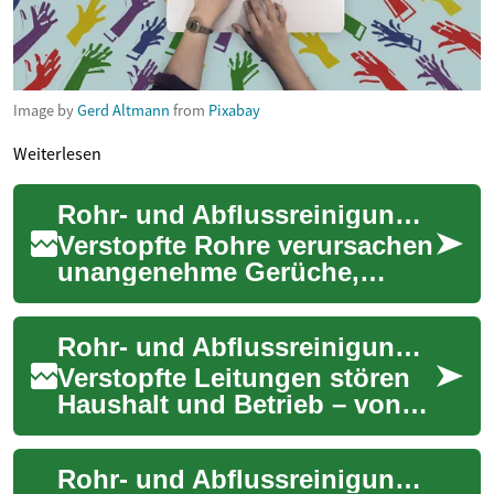
Image by
Gerd Altmann
from
Pixabay
Weiterlesen
Rohr- und Abflussreinigung: Schnelle Hilfe bei Verstopfung
Verstopfte Rohre verursachen
unangenehme Gerüche,
langsame Abflüsse und
können im Extremfall zu
Rohr- und Abflussreinigung: Schnelle, effiziente Lösungen
Wasserschäden führen....
Verstopfte Leitungen stören
Haushalt und Betrieb – von
langsam abfließendem
Wasser bis zu kompletten
Rohr- und Abflussreinigung: Wirksame Lösungen & Tipps
Blockaden. Erfah...