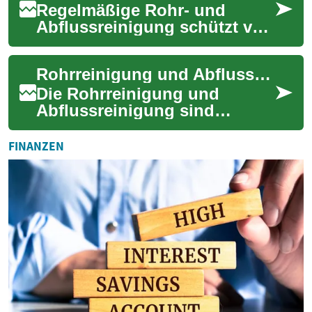
Regelmäßige Rohr- und
Abflussreinigung schützt vor
lästigen Verstopfungen,
Wasserschäden und teuren
Rohrreinigung und Abflussreinigung: Alles, was Sie wissen müssen
Reparaturen. Erfa...
Die Rohrreinigung und
Abflussreinigung sind
wichtige Aspekte der
Hausinstandhaltung, die oft
FINANZEN
übersehen werden. Versto...