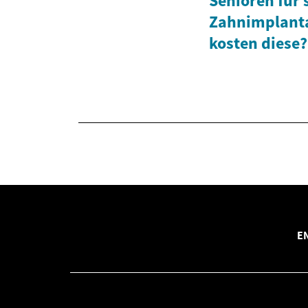
Senioren für
Zahnimplanta
kosten diese?
E