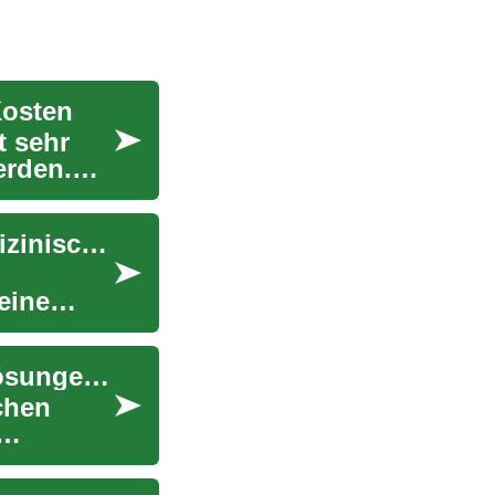
Kosten
t sehr
erden.
Abnehm-Injektionen: Wirkung, Risiken und medizinische Fakten im Überblick
eine
Solarenergie für Haus und Garten: Innovative Lösungen im Überblick
chen