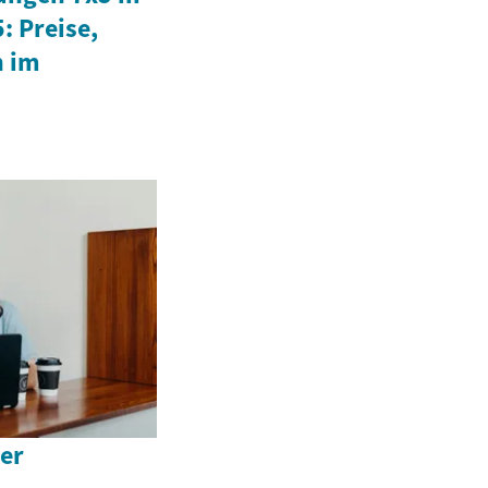
: Preise,
n im
ner