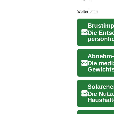
Weiterlesen
Brustimp
Die Ents
persönlic
Dieser Be
Die medi
Gewichts
neue Opt
Die Nutz
Haushalt
installier