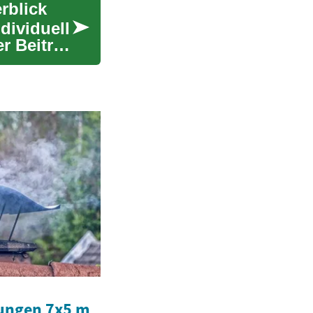
rblick
dividuell
er Beitrag
ungen 7x5 m