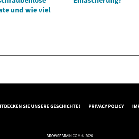
 schraubenlose
Einäscherung?
te und wie viel
NTDECKEN SIE UNSERE GESCHICHTE!
PRIVACY POLICY
IM
BROWSEBRAIN.COM © 2026