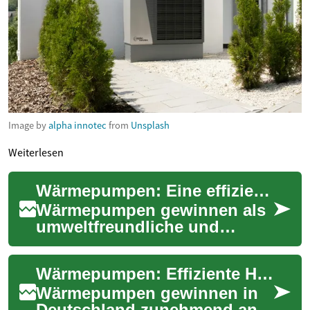
Image by
alpha innotec
from
Unsplash
Weiterlesen
Wärmepumpen: Eine effiziente Heizlösung für Altbauten
Wärmepumpen gewinnen als
umweltfreundliche und
energieeffiziente Heizlösung
zunehmend an Bedeutung.
Wärmepumpen: Effiziente Heizlösung für Altbauten und Neubauten
Besonders im Bere...
Wärmepumpen gewinnen in
Deutschland zunehmend an