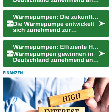
Bedeutung als
umweltfreundliche und
Wärmepumpen: Die zukunftssichere Heizungstechnologie für Neu- und Altbauten
effiziente Heizlösung. Sie
nutze...
Die Wärmepumpe entwickelt
sich zunehmend zur
bevorzugten Heizungslösung
in Deutschland. Diese
Wärmepumpen: Effiziente Heizlösung für Altbauten und Neubauten
innovative Technologie ...
Wärmepumpen gewinnen in
Deutschland zunehmend an
Bedeutung als
umweltfreundliche und
FINANZEN
effiziente Heizlösung. Sie
nutze...