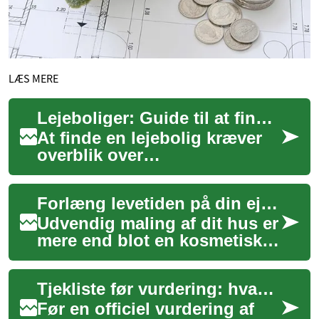
LÆS MERE
Lejeboliger: Guide til at finde og leje en bolig
At finde en lejebolig kræver
overblik over
udlejningsmarkedet,
privatøkonomi og praktiske
Forlæng levetiden på din ejendoms facade
forhold som transport og kv...
Udvendig maling af dit hus er
mere end blot en kosmetisk
opdatering; det er en
afgørende investering i din
Tjekliste før vurdering: hvad vurderingsmanden ser efter
ejendoms l...
Før en officiel vurdering af