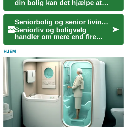
din bolig kan det hjælpe at
vide, hvilke forhold
vurderingsmanden lægger
Seniorbolig og senior living: muligheder og praktiske råd
vægt på. Denne ...
Seniorliv og boligvalg
handler om mere end fire
vægge: det inkluderer
tilgængelighed, fællesskab,
HJEM
pleje og økonomi. F...