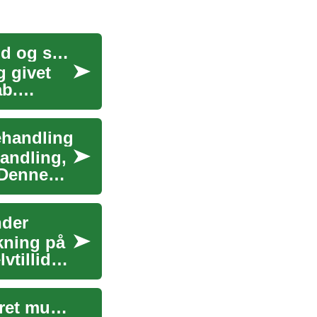
Tandimplantater: En omfattende guide til en sund og smuk mund
g givet
ab.
ehandling
andling,
 Denne
nder
kning på
vtillid
Tandimplantater: En omfattende guide til forbedret mundtlig sundhed