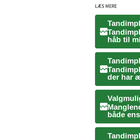
LÆS MERE
Tandimpla
håb til m
Denne in.
Tandimpl
Tandimpl
der har 
avancered
Valgmuli
Manglend
både ens 
og ge...