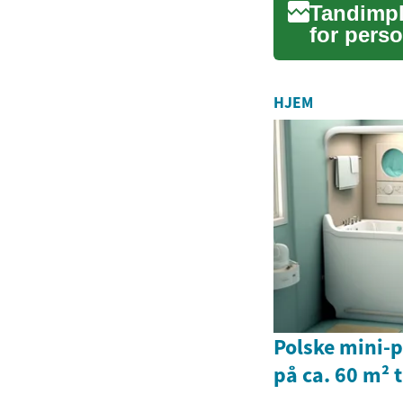
Tandimpl
for perso
kunst...
HJEM
Polske mini-
på ca. 60 m² t