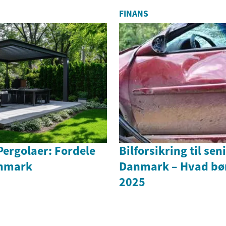
FINANS
Pergolaer: Fordele
Bilforsikring til seni
anmark
Danmark – Hvad bør
2025