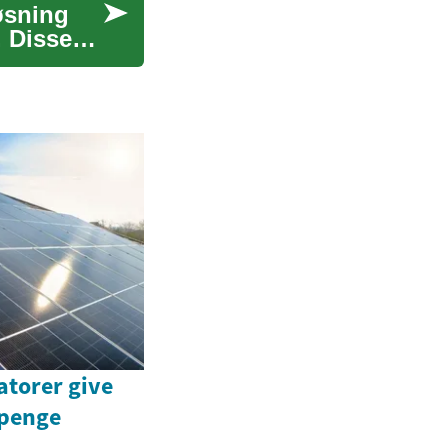
øsning
. Disse
atorer give
 penge