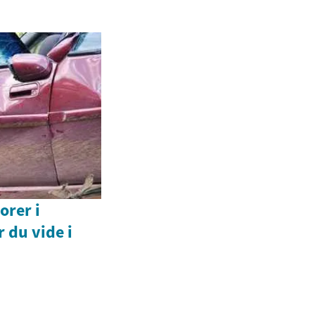
orer i
 du vide i