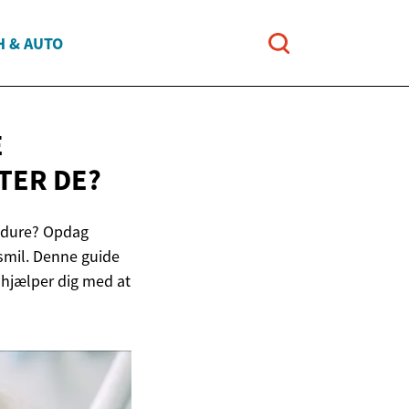
H & AUTO
E
TER DE?
cedure? Opdag
t smil. Denne guide
hjælper dig med at