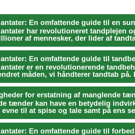
ntater har revolutioneret tandplejen o
illioner af mennesker, der lider af tandt
..
antater: En omfattende guide til tandb
antater er en revolutionerende tandbeh
ændret måden, vi håndterer tandtab på.
...
gheder for erstatning af manglende tæ
e tænder kan have en betydelig indvir
evne til at spise og tale samt på ens sel