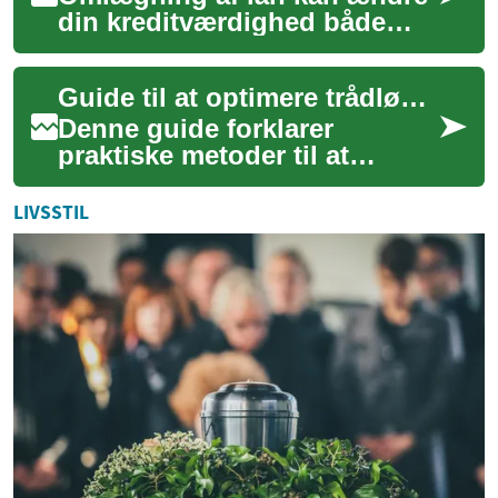
din kreditværdighed både
positivt og negativt. Denne
artikel forklarer centrale
Guide til at optimere trådløs dækning i din bolig
faktorer s...
Denne guide forklarer
praktiske metoder til at
forbedre trådløs dækning i
hjemmet med fokus på
LIVSSTIL
hardware, netværksinds...