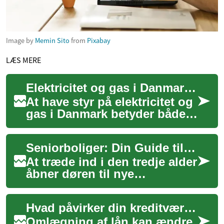
Image by
Memin Sito
from
Pixabay
LÆS MERE
Elektricitet og gas i Danmark: hvad husstande bør vide
At have styr på elektricitet og
gas i Danmark betyder både
at forstå, hvordan energi
produceres, hvordan nettene
Seniorboliger: Din Guide til Trygge og Aktive Retirement Villages i Danmark
fung...
At træde ind i den tredje alder
åbner døren til nye
muligheder for bolig og
livsstil. Retirement Villages,
Hvad påvirker din kreditværdighed ved omlægning af lån
eller seni...
Omlægning af lån kan ændre